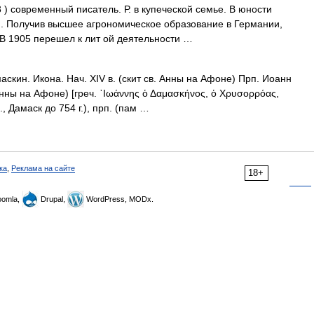
 современный писатель. Р. в купеческой семье. В юности
. Получив высшее агрономическое образование в Германии,
 В 1905 перешел к лит ой деятельности …
кин. Икона. Нач. XIV в. (скит св. Анны на Афоне) Прп. Иоанн
 Анны на Афоне) [греч. ᾿Ιωάννης ὁ Δαμασκήνος, ὁ Χρυσορρόας,
., Дамаск до 754 г.), прп. (пам …
ка
,
Реклама на сайте
18+
omla,
Drupal,
WordPress, MODx.