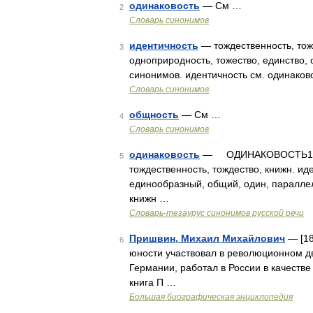
одинаковость
— См …
2
Словарь синонимов
идентичность
— тождественность, тожд
3
одноприродность, тожество, единство, 
синонимов. идентичность см. одинаков
Словарь синонимов
общность
— См …
4
Словарь синонимов
одинаковость
— ОДИНАКОВОСТЬ1, общ
5
тождественность, тождество, книжн.
единообразный, общий, один, паралле
книжн …
Словарь-тезаурус синонимов русской речи
Пришвин, Михаил Михайлович
— [18
6
юности участвовал в революционном д
Германии, работал в России в качестве
книга П …
Большая биографическая энциклопедия