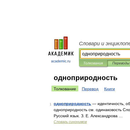
Словари и энциклоп
academic.ru
Толкования
Переводы
одноприродность
Толкование
Перевод
Книги
одноприродность
— идентичность, об
1
одноприродность см. одинаковость Сло
Русский язык. З. Е. Александрова …
Словарь синонимов