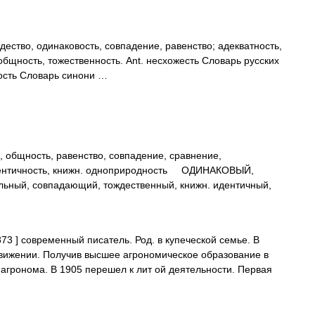
ество, одинаковость, совпадение, равенство; адекватность,
общность, тожественность. Ant. несхожесть Словарь русских
ость Словарь синони …
ность, равенство, совпадение, сравнение,
 идентичность, книжн. одноприродность ОДИНАКОВЫЙ,
льный, совпадающий, тождественный, книжн. идентичный,
73 ] современный писатель. Род. в купеческой семье. В
вижении. Получив высшее агрономическое образование в
 агронома. В 1905 перешел к лит ой деятельности. Первая