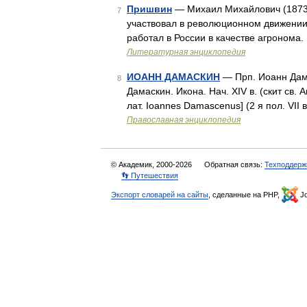
Пришвин
— Михаил Михайлович (1873 )
7
участвовал в революционном движении
работал в России в качестве агронома.
Литературная энциклопедия
ИОАНН ДАМАСКИН
— Прп. Иоанн Дамас
8
Дамаскин. Икона. Нач. XIV в. (скит св.
лат. Ioannes Damascenus] (2 я пол. VII в
Православная энциклопедия
© Академик, 2000-2026
Обратная связь:
Техподдерж
👣 Путешествия
Экспорт словарей на сайты
, сделанные на PHP,
Jo